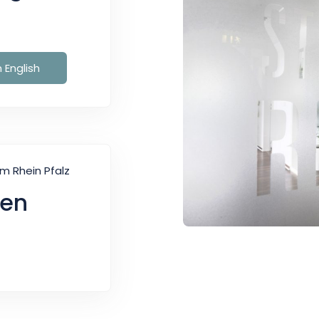
 English
m Rhein Pfalz
uen