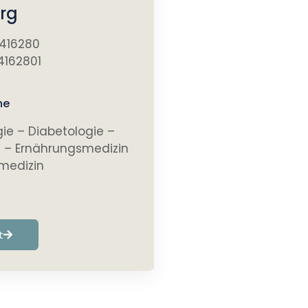
rg
 416280
4162801
he
gie – Diabetologie –
e – Ernährungsmedizin
medizin
t