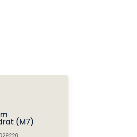
im
drat (M7)
7029220