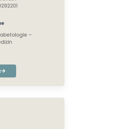
0292201
he
iabetologie –
dizin
t