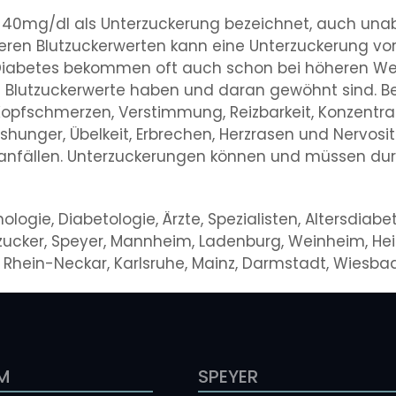
ter 40mg/dl als Unterzuckerung bezeichnet, auch 
heren Blutzuckerwerten kann eine Unterzuckerung v
 Diabetes bekommen oft auch schon bei höheren We
e Blutzuckerwerte haben und daran gewöhnt sind. Be
opfschmerzen, Verstimmung, Reizbarkeit, Konzentrat
shunger, Übelkeit, Erbrechen, Herzrasen und Nervosi
anfällen. Unterzuckerungen können und müssen durc
ogie, Diabetologie, Ärzte, Spezialisten, Altersdiabete
lutzucker, Speyer, Mannheim, Ladenburg, Weinheim, He
, Rhein-Neckar, Karlsruhe, Mainz, Darmstadt, Wiesb
M
SPEYER