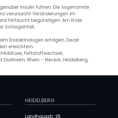
egenüber Insulin führen. Die sogenannte
istenz verursacht Veränderungen im
 und Fettsucht begünstigen. Am Ende
er Schlaganfall.
eim Endokrinologen erfolgen. Deckt
n erleichtern.
childdrüse, Fettstoffwechsel,
 Dürkheim, Rhein – Neckar, Heidelberg,
HEIDELBERG
Landhausstr. 25