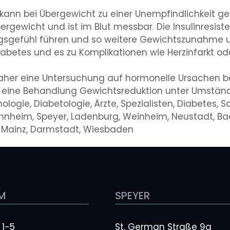
 kann bei Übergewicht zu einer Unempfindlichkeit g
Übergewicht und ist im Blut messbar. Die Insulinres
gungsgefühl führen und so weitere Gewichtszunahme
Diabetes und es zu Komplikationen wie Herzinfarkt od
daher eine Untersuchung auf hormonelle Ursachen b
 eine Behandlung Gewichtsreduktion unter Umstände
logie, Diabetologie, Ärzte, Spezialisten, Diabetes, S
nheim, Speyer, Ladenburg, Weinheim, Neustadt, Bad
he, Mainz, Darmstadt, Wiesbaden
M
SPEYER
 1-5
St. German Straße 9a