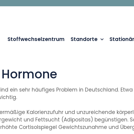
Stoffwechselzentrum
Standorte
Stationä
d Hormone
nd ein sehr häufiges Problem in Deutschland. Etwa z
ichtig.
ermäßige Kalorienzufuhr und unzureichende körperlic
rgewicht und Fettsucht (Adipositas) begünstigen. S
erhöhte Cortisolspiegel Gewichtszunahme und Über