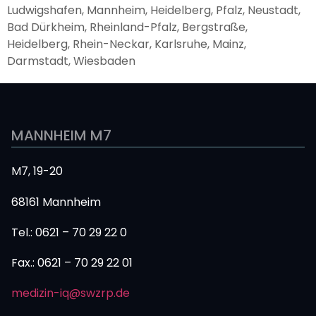
Ludwigshafen, Mannheim, Heidelberg, Pfalz, Neustadt,
Bad Dürkheim, Rheinland-Pfalz, Bergstraße,
Heidelberg, Rhein-Neckar, Karlsruhe, Mainz,
Darmstadt, Wiesbaden
MANNHEIM M7
M7, 19-20
68161 Mannheim
Tel.: 0621 – 70 29 22 0
Fax.: 0621 – 70 29 22 01
medizin-iq@swzrp.de