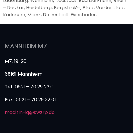
Ladenburg, Weinheim, Neustadt, Bad Dürkheim, Rhein
– Neckar, Heidelberg, Bergstraße, Pfalz, Vorderpfalz,
Karlsruhe, Mainz, Darmstadt, Wiesbaden
MANNHEIM M7
M7, 19-20
68161 Mannheim
Tel.: 0621 – 70 29 22 0
Fax.: 0621 – 70 29 22 01
medizin-iq@swzrp.de